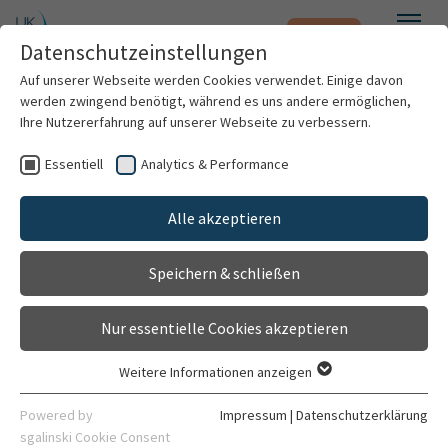
Notfall
Zum Hauptinhalt springen
Datenschutzeinstellungen
Menü
Auf unserer Webseite werden Cookies verwendet. Einige davon
werden zwingend benötigt, während es uns andere ermöglichen,
Dr. med. Jonathan Kiekenap
Ihre Nutzererfahrung auf unserer Webseite zu verbessern.
Essentiell
Analytics & Performance
Patienten & Besucher
Alle akzeptieren
Kliniken & Institute
Speichern & schließen
Forschung
Nur essentielle Cookies akzeptieren
Karriere
Weitere Informationen anzeigen
Essentiell
Organisation
Essentielle Cookies werden für grundlegende Funktionen der
Powered by
Impressum
|
Datenschutzerklärung
Webseite benötigt. Dadurch ist gewährleistet, dass die
sgalinski Cookie Consent