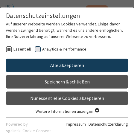
Notfall
Zum Hauptinhalt springen
Datenschutzeinstellungen
Menü
Auf unserer Webseite werden Cookies verwendet. Einige davon
werden zwingend benötigt, während es uns andere ermöglichen,
Dr. med. Lukas Entenmann
Ihre Nutzererfahrung auf unserer Webseite zu verbessern.
Essentiell
Analytics & Performance
Patienten & Besucher
Alle akzeptieren
Kliniken & Institute
Speichern & schließen
Forschung
Nur essentielle Cookies akzeptieren
Karriere
Weitere Informationen anzeigen
Essentiell
Organisation
Essentielle Cookies werden für grundlegende Funktionen der
Powered by
Impressum
|
Datenschutzerklärung
Webseite benötigt. Dadurch ist gewährleistet, dass die
sgalinski Cookie Consent