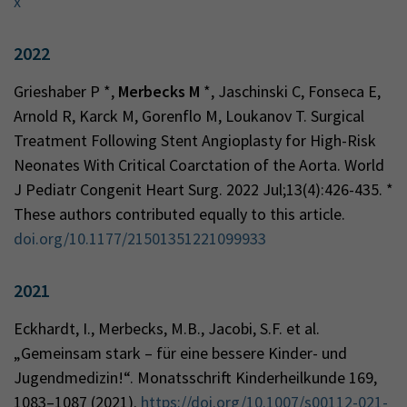
x
2022
Grieshaber P *,
Merbecks M
*, Jaschinski C, Fonseca E,
Arnold R, Karck M, Gorenflo M, Loukanov T. Surgical
Treatment Following Stent Angioplasty for High-Risk
Neonates With Critical Coarctation of the Aorta. World
J Pediatr Congenit Heart Surg. 2022 Jul;13(4):426-435. *
These authors contributed equally to this article.
doi.org/10.1177/21501351221099933
2021
Eckhardt, I., Merbecks, M.B., Jacobi, S.F. et al.
„Gemeinsam stark – für eine bessere Kinder- und
Jugendmedizin!“. Monatsschrift Kinderheilkunde 169,
1083–1087 (2021).
https://doi.org/10.1007/s00112-021-