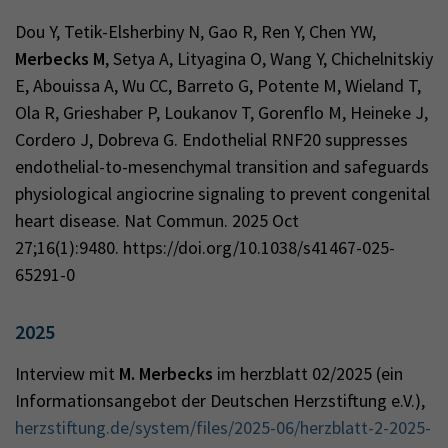
Dou Y, Tetik-Elsherbiny N, Gao R, Ren Y, Chen YW,
Merbecks M
, Setya A, Lityagina O, Wang Y, Chichelnitskiy
E, Abouissa A, Wu CC, Barreto G, Potente M, Wieland T,
Ola R, Grieshaber P, Loukanov T, Gorenflo M, Heineke J,
Cordero J, Dobreva G. Endothelial RNF20 suppresses
endothelial-to-mesenchymal transition and safeguards
physiological angiocrine signaling to prevent congenital
heart disease. Nat Commun. 2025 Oct
27;16(1):9480. https://doi.org/10.1038/s41467-025-
65291-0
2025
Interview mit
M. Merbecks
im herzblatt 02/2025 (ein
Informationsangebot der Deutschen Herzstiftung e.V.),
herzstiftung.de/system/files/2025-06/herzblatt-2-2025-