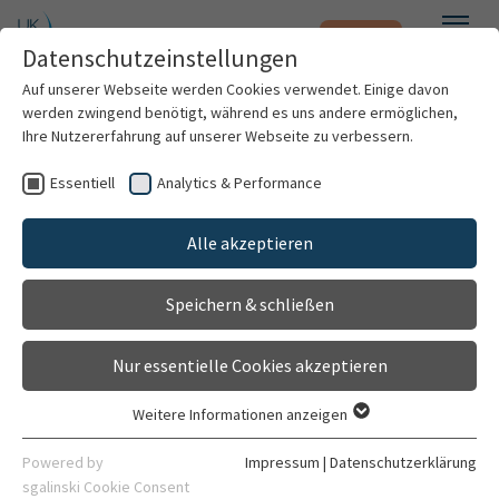
Notfall
Zum Hauptinhalt springen
Datenschutzeinstellungen
Menü
Auf unserer Webseite werden Cookies verwendet. Einige davon
werden zwingend benötigt, während es uns andere ermöglichen,
Dr. med. Moritz B. Merbecks
Ihre Nutzererfahrung auf unserer Webseite zu verbessern.
Essentiell
Analytics & Performance
Patienten & Besucher
Alle akzeptieren
Kliniken & Institute
Speichern & schließen
Forschung
Nur essentielle Cookies akzeptieren
Karriere
Weitere Informationen anzeigen
Essentiell
Facharzt
Organisation
Essentielle Cookies werden für grundlegende Funktionen der
Powered by
Impressum
|
Datenschutzerklärung
Klinik für Kinderkardiologie und Angeborene
Webseite benötigt. Dadurch ist gewährleistet, dass die
sgalinski Cookie Consent