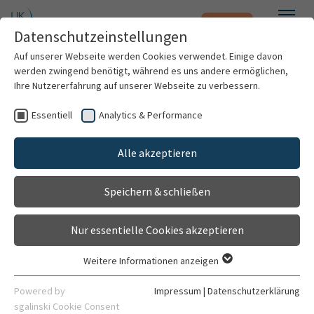
Notfall
Zum Hauptinhalt springen
Datenschutzeinstellungen
Menü
Auf unserer Webseite werden Cookies verwendet. Einige davon
werden zwingend benötigt, während es uns andere ermöglichen,
Dr. med. sci. Cosima Engerer
Ihre Nutzererfahrung auf unserer Webseite zu verbessern.
Essentiell
Analytics & Performance
Patienten & Besucher
Alle akzeptieren
Kliniken & Institute
Speichern & schließen
Forschung
Nur essentielle Cookies akzeptieren
Karriere
Weitere Informationen anzeigen
Essentiell
Fachärztin
Organisation
Essentielle Cookies werden für grundlegende Funktionen der
Powered by
Impressum
|
Datenschutzerklärung
Klinik für Allgemein-, Viszeral- und
Webseite benötigt. Dadurch ist gewährleistet, dass die
sgalinski Cookie Consent