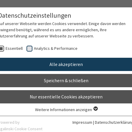
Datenschutzeinstellungen
Auf unserer Webseite werden Cookies verwendet. Einige davon werden
zwingend benötigt, während es uns andere ermöglichen, Ihre
Nutzererfahrung auf unserer Webseite zu verbessern.
rschung
Karriere
Organisation
Kontak
Essentiell
Analytics & Performance
Alle akzeptieren
 Rangger
Speichern & schließen
Nur essentielle Cookies akzeptieren
Weitere Informationen anzeigen
Essentiell
Essentielle Cookies werden für grundlegende Funktionen der Webseite
Powered by
Impressum
|
Datenschutzerklärun
benötigt. Dadurch ist gewährleistet, dass die Webseite einwandfrei
sgalinski Cookie Consent