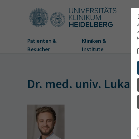
Patienten &
Kliniken &
Fo
Besucher
Institute
Dr. med. univ. Lukas