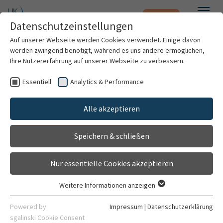
Notfall
Zum Hauptinhalt springen
Datenschutzeinstellungen
Menü
Auf unserer Webseite werden Cookies verwendet. Einige davon
werden zwingend benötigt, während es uns andere ermöglichen,
Dr. Michael Persicke
Ihre Nutzererfahrung auf unserer Webseite zu verbessern.
Essentiell
Analytics & Performance
Patienten & Besucher
Alle akzeptieren
Kliniken & Institute
Speichern & schließen
Forschung
Nur essentielle Cookies akzeptieren
Karriere
Weitere Informationen anzeigen
Postdoc
Essentiell
Organisation
Essentielle Cookies werden für grundlegende Funktionen der
Powered by
Impressum
|
Datenschutzerklärung
Webseite benötigt. Dadurch ist gewährleistet, dass die
sgalinski Cookie Consent
E-Mail schreiben