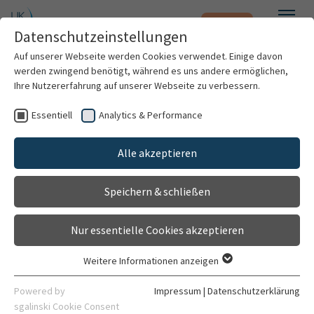
Notfall
Zum Hauptinhalt springen
Datenschutzeinstellungen
Menü
Auf unserer Webseite werden Cookies verwendet. Einige davon
werden zwingend benötigt, während es uns andere ermöglichen,
Dr. phil. Maximilian Wilhelm
Ihre Nutzererfahrung auf unserer Webseite zu verbessern.
Essentiell
Analytics & Performance
Patienten & Besucher
Alle akzeptieren
Kliniken & Institute
Speichern & schließen
Forschung
Nur essentielle Cookies akzeptieren
Karriere
Weitere Informationen anzeigen
Essentiell
Wiss. Mitarbeiter
Organisation
Essentielle Cookies werden für grundlegende Funktionen der
Powered by
Impressum
|
Datenschutzerklärung
Forschungsstelle für Psychotherapie (FOST)
Webseite benötigt. Dadurch ist gewährleistet, dass die
sgalinski Cookie Consent