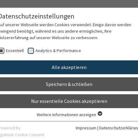
Datenschutzeinstellungen
Auf unserer Webseite werden Cookies verwendet. Einige davon werden
zwingend benötigt, während es uns andere ermöglichen, Ihre
Nutzererfahrung auf unserer Webseite zu verbessern.
rschung
Karriere
Organisation
Kontak
Essentiell
Analytics & Performance
Alle akzeptieren
nissen, M.Sc. Psych
Speichern & schließen
Nur essentielle Cookies akzeptieren
Weitere Informationen anzeigen
Essentiell
Essentielle Cookies werden für grundlegende Funktionen der Webseite
Powered by
Impressum
|
Datenschutzerklärun
benötigt. Dadurch ist gewährleistet, dass die Webseite einwandfrei
sgalinski Cookie Consent