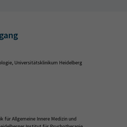
egang
logie, Universitätsklinikum Heidelberg
ik für Allgemeine Innere Medizin und
eidelberger Institut für Psychotherapie,