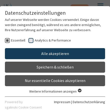
Notfall
Zum Hauptinhalt springen
Datenschutzeinstellungen
Menü
Auf unserer Webseite werden Cookies verwendet. Einige davon
werden zwingend benötigt, während es uns andere ermöglichen,
Dr. sc. hum. Christine Faller
Ihre Nutzererfahrung auf unserer Webseite zu verbessern.
Essentiell
Analytics & Performance
Patienten & Besucher
Alle akzeptieren
Kliniken & Institute
Speichern & schließen
Forschung
Nur essentielle Cookies akzeptieren
Karriere
Weitere Informationen anzeigen
Essentiell
Wiss. Mitarbeiterin
Organisation
Essentielle Cookies werden für grundlegende Funktionen der
Powered by
Impressum
|
Datenschutzerklärung
AMTS: Medikationsprozess und Klinische Pharmazie
Webseite benötigt. Dadurch ist gewährleistet, dass die
sgalinski Cookie Consent