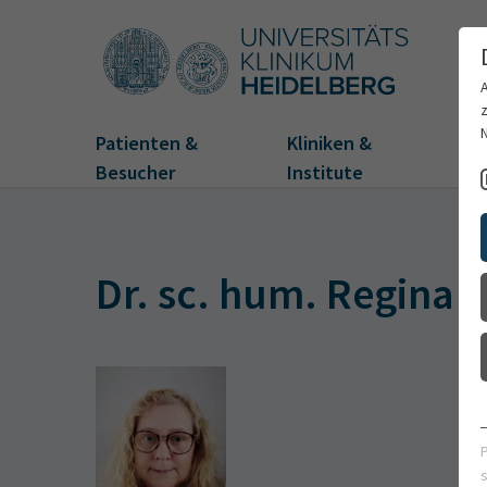
Patienten &
Kliniken &
Fo
Besucher
Institute
Dr. sc. hum. Regina 