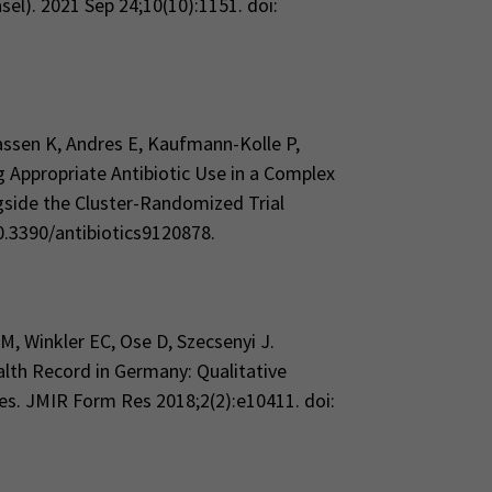
sel). 2021 Sep 24;10(10):1151. doi:
assen K, Andres E, Kaufmann-Kolle P,
 Appropriate Antibiotic Use in a Complex
gside the Cluster-Randomized Trial
10.3390/antibiotics9120878.
M, Winkler EC, Ose D, Szecsenyi J.
alth Record in Germany: Qualitative
es. JMIR Form Res 2018;2(2):e10411. doi: