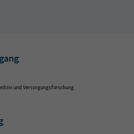
egang
medizin und Versorgungsforschung
g