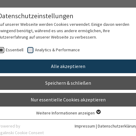
Datenschutzeinstellungen
Auf unserer Webseite werden Cookies verwendet. Einige davon werden
zwingend benötigt, während es uns andere ermöglichen, Ihre
Nutzererfahrung auf unserer Webseite zu verbessern.
rschung
Karriere
Organisation
Kontak
Essentiell
Analytics & Performance
Alle akzeptieren
Poß-Doering
Speichern & schließen
Nur essentielle Cookies akzeptieren
Weitere Informationen anzeigen
Essentiell
Essentielle Cookies werden für grundlegende Funktionen der Webseite
Powered by
Impressum
|
Datenschutzerklärun
benötigt. Dadurch ist gewährleistet, dass die Webseite einwandfrei
sgalinski Cookie Consent