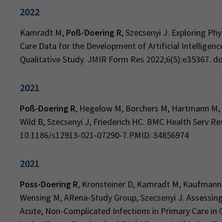
2022
Kamradt M,
Poß-Doering R
, Szecsenyi J. Exploring Ph
Care Data for the Development of Artificial Intelligen
Qualitative Study. JMIR Form Res 2022;6(5):e35367. do
2021
Poß-Doering R
, Hegelow M, Borchers M, Hartmann M, K
Wild B, Szecsenyi J, Friederich HC. BMC Health Serv Res
10.1186/s12913-021-07290-7.PMID: 34856974
2021
Poss-Doering R
, Kronsteiner D, Kamradt M, Kaufmann-
Wensing M, ARena-Study Group, Szecsenyi J. Assessing 
Acute, Non-Complicated Infections in Primary Care in