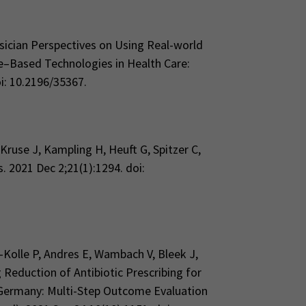
ysician Perspectives on Using Real-world
ce–Based Technologies in Health Care:
i: 10.2196/35367.
ruse J, Kampling H, Heuft G, Spitzer C,
. 2021 Dec 2;21(1):1294. doi:
Kolle P, Andres E, Wambach V, Bleek J,
Reduction of Antibiotic Prescribing for
 Germany: Multi-Step Outcome Evaluation