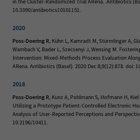
in the Cluster-Randomized Trial ARena. .Antibiotics (Ba
10.3390/antibiotics10101151.
2020
Poss-Doering R
, Kühn L, Kamradt M, Stürmlinger A, Gl
Wambach V, Bader L, Szecsenyi J, Wensing M. Fostering
Intervention: Mixed-Methods Process Evaluation Alon
ARena. Antibiotics (Basel). 2020 Dec 8;9(12):878. doi: 
2018
Poss-Doering R
, Kunz A, Pohlmann S, Hofmann H, Kiel 
Utilizing a Prototype Patient-Controlled Electronic He
Analysis of User-Reported Perceptions and Perspectiv
10.2196/10411.