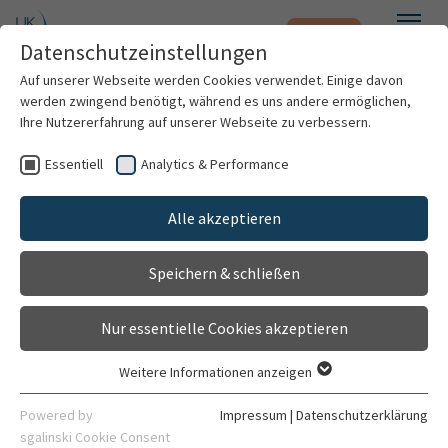
Notfall
Zum Hauptinhalt springen
Datenschutzeinstellungen
Menü
Auf unserer Webseite werden Cookies verwendet. Einige davon
werden zwingend benötigt, während es uns andere ermöglichen,
Elena Hemlein (B.A.)
Ihre Nutzererfahrung auf unserer Webseite zu verbessern.
Essentiell
Analytics & Performance
Patienten & Besucher
Alle akzeptieren
Kliniken & Institute
Speichern & schließen
Forschung
Nur essentielle Cookies akzeptieren
Karriere
Weitere Informationen anzeigen
Essentiell
Organisation
Essentielle Cookies werden für grundlegende Funktionen der
Klinische Sozialarbeit
Powered by
Impressum
|
Datenschutzerklärung
Webseite benötigt. Dadurch ist gewährleistet, dass die
sgalinski Cookie Consent
Kliniksozialdienst NCT