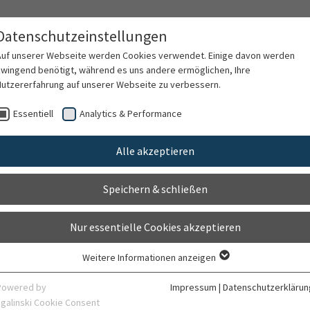
Datenschutzeinstellungen
Auf unserer Webseite werden Cookies verwendet. Einige davon werden
zwingend benötigt, während es uns andere ermöglichen, Ihre
Nutzererfahrung auf unserer Webseite zu verbessern.
rschung
Karriere
Organisation
Kontak
Essentiell
Analytics & Performance
Alle akzeptieren
Speichern & schließen
Nur essentielle Cookies akzeptieren
Weitere Informationen anzeigen
Essentiell
Essentielle Cookies werden für grundlegende Funktionen der Webseite
Powered by
Impressum
|
Datenschutzerklärun
benötigt. Dadurch ist gewährleistet, dass die Webseite einwandfrei
sgalinski Cookie Consent