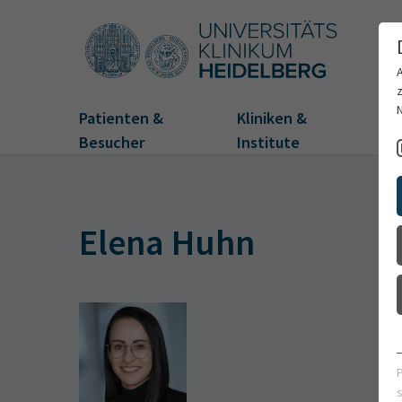
Patienten &
Kliniken &
Fo
Besucher
Institute
Elena Huhn