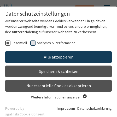
Notfall
Zum Hauptinhalt springen
Datenschutzeinstellungen
Menü
Auf unserer Webseite werden Cookies verwendet. Einige davon
werden zwingend benötigt, während es uns andere ermöglichen,
Henry Schirok, M.Sc.
Ihre Nutzererfahrung auf unserer Webseite zu verbessern.
Essentiell
Analytics & Performance
Patienten & Besucher
Alle akzeptieren
Kliniken & Institute
Speichern & schließen
Forschung
Nur essentielle Cookies akzeptieren
Karriere
Weitere Informationen anzeigen
Essentiell
Wiss. Mitarbeiter
Organisation
Essentielle Cookies werden für grundlegende Funktionen der
Powered by
Impressum
|
Datenschutzerklärung
AG Persönlichkeitsstörungen
Webseite benötigt. Dadurch ist gewährleistet, dass die
sgalinski Cookie Consent