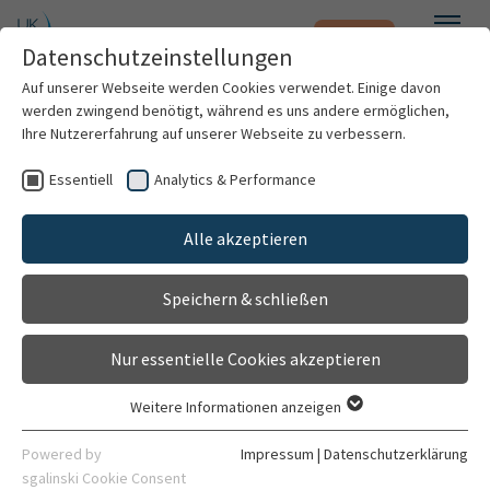
Notfall
Zum Hauptinhalt springen
Datenschutzeinstellungen
Menü
Auf unserer Webseite werden Cookies verwendet. Einige davon
werden zwingend benötigt, während es uns andere ermöglichen,
Iclal Arslan
Ihre Nutzererfahrung auf unserer Webseite zu verbessern.
Essentiell
Analytics & Performance
Patienten & Besucher
Alle akzeptieren
Kliniken & Institute
Speichern & schließen
Forschung
Nur essentielle Cookies akzeptieren
Karriere
Weitere Informationen anzeigen
Essentiell
Organisation
Essentielle Cookies werden für grundlegende Funktionen der
pharm.-kaufm. Angestellte
Powered by
Impressum
|
Datenschutzerklärung
Webseite benötigt. Dadurch ist gewährleistet, dass die
sgalinski Cookie Consent
Arzneimittelversorgung