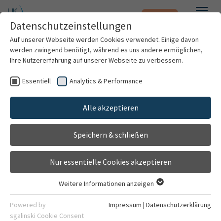
Notfall
Zum Hauptinhalt springen
Datenschutzeinstellungen
Menü
Auf unserer Webseite werden Cookies verwendet. Einige davon
werden zwingend benötigt, während es uns andere ermöglichen,
Inge Backfisch-Hamed
Ihre Nutzererfahrung auf unserer Webseite zu verbessern.
Essentiell
Analytics & Performance
Patienten & Besucher
Alle akzeptieren
Kliniken & Institute
Speichern & schließen
Forschung
Nur essentielle Cookies akzeptieren
Karriere
Weitere Informationen anzeigen
Essentiell
Organisation
Essentielle Cookies werden für grundlegende Funktionen der
Heilpädagogin
Powered by
Impressum
|
Datenschutzerklärung
Webseite benötigt. Dadurch ist gewährleistet, dass die
sgalinski Cookie Consent
Sektion Pädiatrische Nephrologie