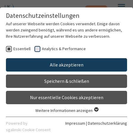
Notfall
Zum Hauptinhalt springen
Datenschutzeinstellungen
Menü
Auf unserer Webseite werden Cookies verwendet. Einige davon
werden zwingend benötigt, während es uns andere ermöglichen,
Iris Heggen
Ihre Nutzererfahrung auf unserer Webseite zu verbessern.
Essentiell
Analytics & Performance
Patienten & Besucher
Alle akzeptieren
Kliniken & Institute
Speichern & schließen
Forschung
Nur essentielle Cookies akzeptieren
Karriere
Weitere Informationen anzeigen
Essentiell
Logopädin
Organisation
Essentielle Cookies werden für grundlegende Funktionen der
Powered by
Impressum
|
Datenschutzerklärung
Sektion Neuropädiatrie und Stoffwechselmedizin
Webseite benötigt. Dadurch ist gewährleistet, dass die
sgalinski Cookie Consent