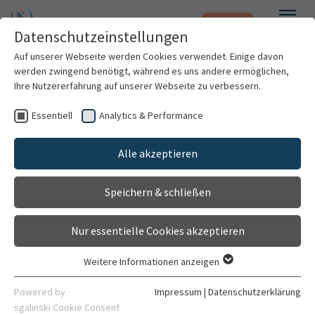
Notfall
Zum Hauptinhalt springen
Datenschutzeinstellungen
Menü
Auf unserer Webseite werden Cookies verwendet. Einige davon
werden zwingend benötigt, während es uns andere ermöglichen,
Kilian Lamadé
Ihre Nutzererfahrung auf unserer Webseite zu verbessern.
Essentiell
Analytics & Performance
Patienten & Besucher
Alle akzeptieren
Kliniken & Institute
Speichern & schließen
Forschung
Nur essentielle Cookies akzeptieren
Karriere
Weitere Informationen anzeigen
Essentiell
Organisation
Essentielle Cookies werden für grundlegende Funktionen der
Assistenzarzt
Powered by
Impressum
|
Datenschutzerklärung
Webseite benötigt. Dadurch ist gewährleistet, dass die
sgalinski Cookie Consent
Nuklearmedizin