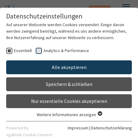
Notfall
Zum Hauptinhalt springen
Datenschutzeinstellungen
Menü
Auf unserer Webseite werden Cookies verwendet. Einige davon
werden zwingend benötigt, während es uns andere ermöglichen,
Manuel Kaes
Ihre Nutzererfahrung auf unserer Webseite zu verbessern.
Essentiell
Analytics & Performance
Patienten & Besucher
Alle akzeptieren
Kliniken & Institute
Speichern & schließen
Forschung
Nur essentielle Cookies akzeptieren
Karriere
Weitere Informationen anzeigen
Essentiell
Assistenzarzt
Organisation
Essentielle Cookies werden für grundlegende Funktionen der
Powered by
Impressum
|
Datenschutzerklärung
Neurochirurgische Klinik
Webseite benötigt. Dadurch ist gewährleistet, dass die
sgalinski Cookie Consent