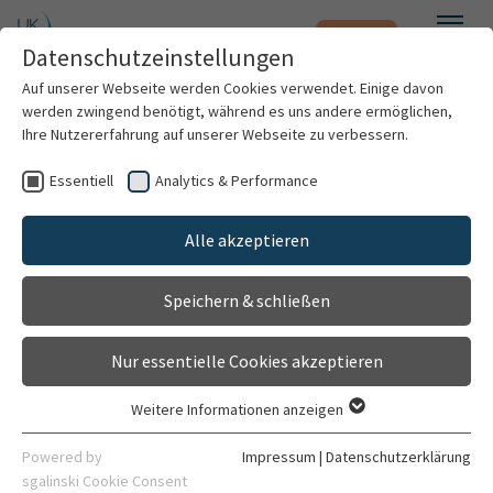
Notfall
Zum Hauptinhalt springen
Datenschutzeinstellungen
Menü
Auf unserer Webseite werden Cookies verwendet. Einige davon
werden zwingend benötigt, während es uns andere ermöglichen,
Matthias Mühlhauser
Ihre Nutzererfahrung auf unserer Webseite zu verbessern.
Essentiell
Analytics & Performance
Patienten & Besucher
Alle akzeptieren
Kliniken & Institute
Speichern & schließen
Forschung
Nur essentielle Cookies akzeptieren
Karriere
Weitere Informationen anzeigen
Essentiell
Organisation
Essentielle Cookies werden für grundlegende Funktionen der
Med. Technologe für Radiologie
Powered by
Impressum
|
Datenschutzerklärung
Webseite benötigt. Dadurch ist gewährleistet, dass die
sgalinski Cookie Consent
Klinik für Radioonkologie und Strahlentherapie