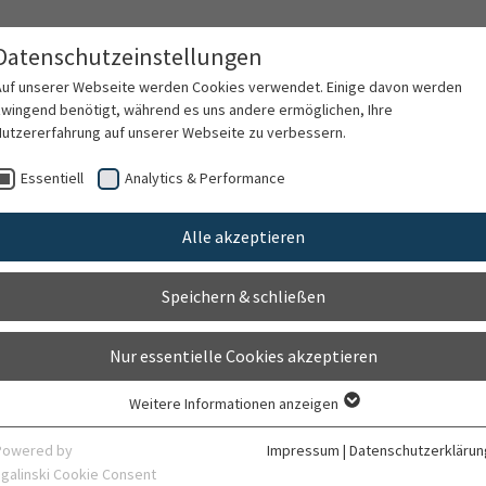
Datenschutzeinstellungen
Auf unserer Webseite werden Cookies verwendet. Einige davon werden
zwingend benötigt, während es uns andere ermöglichen, Ihre
Nutzererfahrung auf unserer Webseite zu verbessern.
rschung
Karriere
Organisation
Kontak
Essentiell
Analytics & Performance
Alle akzeptieren
Speichern & schließen
Nur essentielle Cookies akzeptieren
Weitere Informationen anzeigen
Essentiell
Essentielle Cookies werden für grundlegende Funktionen der Webseite
Powered by
Impressum
|
Datenschutzerklärun
benötigt. Dadurch ist gewährleistet, dass die Webseite einwandfrei
sgalinski Cookie Consent