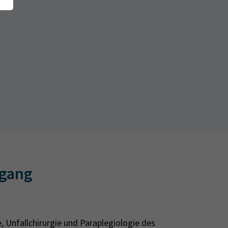
egang
, Unfallchirurgie und Paraplegiologie des