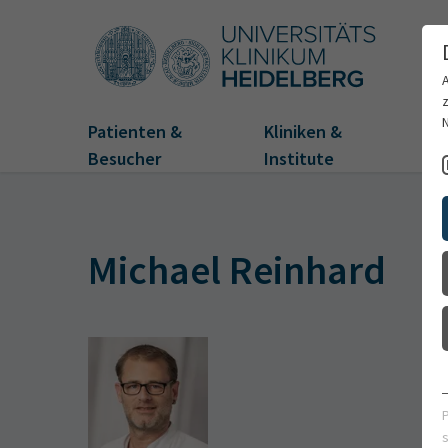
Patienten &
Kliniken &
Fo
Besucher
Institute
Michael Reinhard