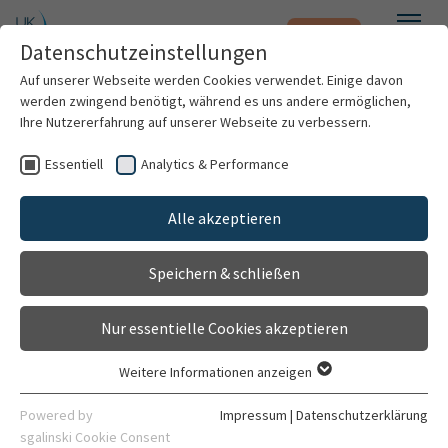
Notfall
Zum Hauptinhalt springen
Datenschutzeinstellungen
Menü
Auf unserer Webseite werden Cookies verwendet. Einige davon
werden zwingend benötigt, während es uns andere ermöglichen,
PD Dr. med. Inga Harting
Ihre Nutzererfahrung auf unserer Webseite zu verbessern.
Essentiell
Analytics & Performance
Patienten & Besucher
Alle akzeptieren
Kliniken & Institute
Speichern & schließen
Forschung
Nur essentielle Cookies akzeptieren
Karriere
Weitere Informationen anzeigen
Essentiell
Oberärztin
Organisation
Essentielle Cookies werden für grundlegende Funktionen der
Powered by
Impressum
|
Datenschutzerklärung
Neuroradiologie
Webseite benötigt. Dadurch ist gewährleistet, dass die
sgalinski Cookie Consent