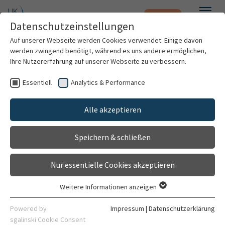
Notfall
Zum Hauptinhalt springen
Datenschutzeinstellungen
Menü
Auf unserer Webseite werden Cookies verwendet. Einige davon
werden zwingend benötigt, während es uns andere ermöglichen,
PD Dr. rer. nat. Gabriele Neu-
Ihre Nutzererfahrung auf unserer Webseite zu verbessern.
Yilik
Essentiell
Analytics & Performance
Patienten & Besucher
Alle akzeptieren
Kliniken & Institute
Speichern & schließen
Forschung
Nur essentielle Cookies akzeptieren
Karriere
Weitere Informationen anzeigen
Essentiell
Organisation
Essentielle Cookies werden für grundlegende Funktionen der
Powered by
Impressum
|
Datenschutzerklärung
Webseite benötigt. Dadurch ist gewährleistet, dass die
sgalinski Cookie Consent