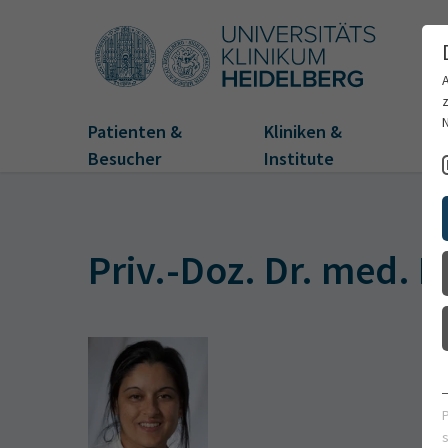
Patienten &
Kliniken &
Fo
Besucher
Institute
Priv.-Doz. Dr. med. Ir