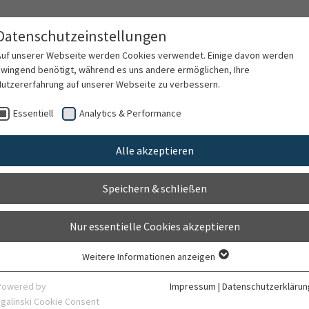
Datenschutzeinstellungen
Auf unserer Webseite werden Cookies verwendet. Einige davon werden
zwingend benötigt, während es uns andere ermöglichen, Ihre
Nutzererfahrung auf unserer Webseite zu verbessern.
rschung
Karriere
Organisation
Kontak
Essentiell
Analytics & Performance
Alle akzeptieren
is Breitkreutz
Speichern & schließen
Nur essentielle Cookies akzeptieren
Weitere Informationen anzeigen
Essentiell
Essentielle Cookies werden für grundlegende Funktionen der Webseite
Powered by
Impressum
|
Datenschutzerklärun
benötigt. Dadurch ist gewährleistet, dass die Webseite einwandfrei
sgalinski Cookie Consent