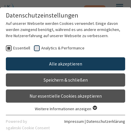
Notfall
Zum Hauptinhalt springen
Datenschutzeinstellungen
Menü
Auf unserer Webseite werden Cookies verwendet. Einige davon
werden zwingend benötigt, während es uns andere ermöglichen,
Prof. Dr. med. Cornelia Putz
Ihre Nutzererfahrung auf unserer Webseite zu verbessern.
Essentiell
Analytics & Performance
Patienten & Besucher
Alle akzeptieren
Kliniken & Institute
Speichern & schließen
Forschung
Nur essentielle Cookies akzeptieren
Karriere
Weitere Informationen anzeigen
Essentiell
Organisation
Essentielle Cookies werden für grundlegende Funktionen der
Powered by
Impressum
|
Datenschutzerklärung
Webseite benötigt. Dadurch ist gewährleistet, dass die
sgalinski Cookie Consent