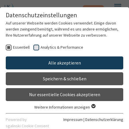
Notfall
Zum Hauptinhalt springen
Datenschutzeinstellungen
Menü
Auf unserer Webseite werden Cookies verwendet. Einige davon
werden zwingend benötigt, während es uns andere ermöglichen,
Prof. Dr. med. Henning Steen
Ihre Nutzererfahrung auf unserer Webseite zu verbessern.
Essentiell
Analytics & Performance
Patienten & Besucher
Alle akzeptieren
Kliniken & Institute
Speichern & schließen
Forschung
Nur essentielle Cookies akzeptieren
Karriere
Weitere Informationen anzeigen
Essentiell
Oberarzt
Organisation
Essentielle Cookies werden für grundlegende Funktionen der
Powered by
Impressum
|
Datenschutzerklärung
Klinik für Kardiologie, Angiologie, Pneumologie
Webseite benötigt. Dadurch ist gewährleistet, dass die
sgalinski Cookie Consent