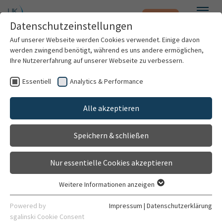
Notfall
Zum Hauptinhalt springen
Datenschutzeinstellungen
Menü
Auf unserer Webseite werden Cookies verwendet. Einige davon
werden zwingend benötigt, während es uns andere ermöglichen,
Prof. Dr. med. Ulrike Dapunt
Ihre Nutzererfahrung auf unserer Webseite zu verbessern.
Essentiell
Analytics & Performance
Patienten & Besucher
Alle akzeptieren
Kliniken & Institute
Speichern & schließen
Forschung
Nur essentielle Cookies akzeptieren
Karriere
Weitere Informationen anzeigen
Essentiell
Leitung
Organisation
Essentielle Cookies werden für grundlegende Funktionen der
Powered by
Impressum
|
Datenschutzerklärung
Myelom-Studienzentrale am Uniklinikum Heidelberg
Webseite benötigt. Dadurch ist gewährleistet, dass die
sgalinski Cookie Consent