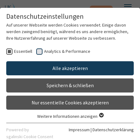
Notfall
Zum Hauptinhalt springen
Datenschutzeinstellungen
Menü
Auf unserer Webseite werden Cookies verwendet. Einige davon
werden zwingend benötigt, während es uns andere ermöglichen,
Samantha Ullrich
Ihre Nutzererfahrung auf unserer Webseite zu verbessern.
Essentiell
Analytics & Performance
Patienten & Besucher
Alle akzeptieren
Kliniken & Institute
Speichern & schließen
Forschung
Nur essentielle Cookies akzeptieren
Karriere
Weitere Informationen anzeigen
Essentiell
Organisation
Essentielle Cookies werden für grundlegende Funktionen der
Physiotherapeutin
Powered by
Impressum
|
Datenschutzerklärung
Webseite benötigt. Dadurch ist gewährleistet, dass die
sgalinski Cookie Consent
Gruppe VI