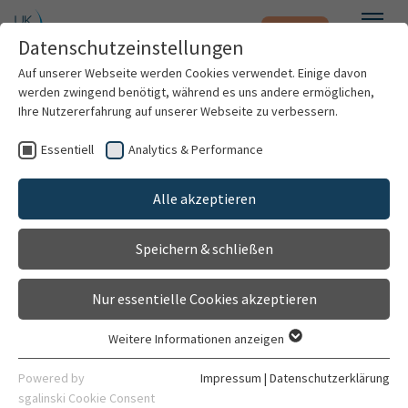
Notfall
Zum Hauptinhalt springen
Datenschutzeinstellungen
Menü
Auf unserer Webseite werden Cookies verwendet. Einige davon
werden zwingend benötigt, während es uns andere ermöglichen,
Vanessa Denne
Ihre Nutzererfahrung auf unserer Webseite zu verbessern.
Essentiell
Analytics & Performance
Patienten & Besucher
Alle akzeptieren
Kliniken & Institute
Speichern & schließen
Forschung
Nur essentielle Cookies akzeptieren
Karriere
Weitere Informationen anzeigen
Essentiell
Projektassistenz
Organisation
Essentielle Cookies werden für grundlegende Funktionen der
Powered by
Impressum
|
Datenschutzerklärung
Netzwerk Universitätsmedizin (NUM)
Webseite benötigt. Dadurch ist gewährleistet, dass die
sgalinski Cookie Consent