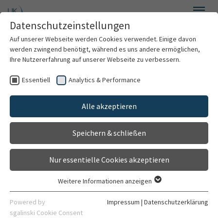
Zum Hauptinhalt springen
Datenschutzeinstellungen
Menü
Auf unserer Webseite werden Cookies verwendet. Einige davon
Nuklearmedizin
werden zwingend benötigt, während es uns andere ermöglichen,
Ihre Nutzererfahrung auf unserer Webseite zu verbessern.
Essentiell
Analytics & Performance
Willkommen
Therapie
Alle akzeptieren
Über uns
Speichern & schließen
Für Patient/innen
Nur essentielle Cookies akzeptieren
Leistungsspektrum
Stationäre Therapie
Weitere Informationen anzeigen
Essentiell
Forschung
Essentielle Cookies werden für grundlegende Funktionen der
Powered by
Impressum
|
Datenschutzerklärung
Webseite benötigt. Dadurch ist gewährleistet, dass die
sgalinski Cookie Consent