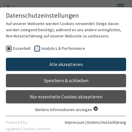
Zum Hauptinhalt springen
Datenschutzeinstellungen
Menü
Auf unserer Webseite werden Cookies verwendet. Einige davon
Radioonkologie und Strahlentherapie
werden zwingend benötigt, während es uns andere ermöglichen,
Ihre Nutzererfahrung auf unserer Webseite zu verbessern.
Essentiell
Analytics & Performance
Willkommen
Forschungsgruppe MR-
Alle akzeptieren
Über uns
geführte
Speichern & schließen
Für Patienten
Strahlentherapie
Nur essentielle Cookies akzeptieren
Für Ärzte
Weitere Informationen anzeigen
Essentiell
Der Fokus unserer Arbeitsgruppe liegt auf der
Behandlungsspektrum
Essentielle Cookies werden für grundlegende Funktionen der
Powered by
Impressum
|
Datenschutzerklärung
Evaluation des Potentials der MR-geführten, adaptiven
Webseite benötigt. Dadurch ist gewährleistet, dass die
sgalinski Cookie Consent