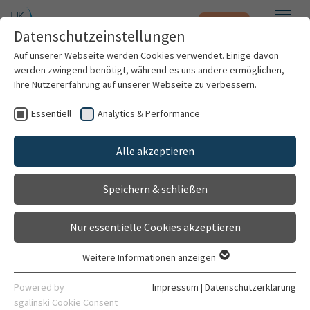
Notfall
Zum Hauptinhalt springen
Datenschutzeinstellungen
Menü
Auf unserer Webseite werden Cookies verwendet. Einige davon
werden zwingend benötigt, während es uns andere ermöglichen,
Ihre Nutzererfahrung auf unserer Webseite zu verbessern.
Sekretariat AG Molekulare
Essentiell
Analytics & Performance
Patienten & Besucher
OnkoChirurgie
Gehört zu
Alle akzeptieren
Kliniken & Institute
AG Molekulare OnkoChirurgie
Speichern & schließen
Forschung
Ellen Watson
Nur essentielle Cookies akzeptieren
Sekretärin
Karriere
Weitere Informationen anzeigen
Essentiell
Organisation
Essentielle Cookies werden für grundlegende Funktionen der
Powered by
Impressum
|
Datenschutzerklärung
Webseite benötigt. Dadurch ist gewährleistet, dass die
sgalinski Cookie Consent