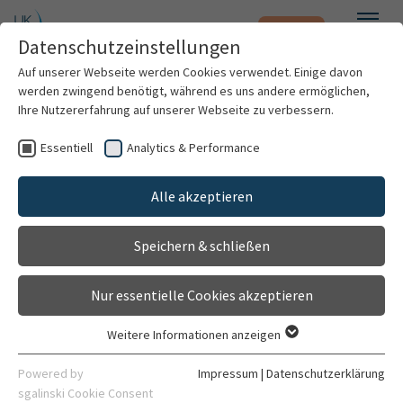
Notfall
Zum Hauptinhalt springen
Datenschutzeinstellungen
Menü
Auf unserer Webseite werden Cookies verwendet. Einige davon
werden zwingend benötigt, während es uns andere ermöglichen,
Ihre Nutzererfahrung auf unserer Webseite zu verbessern.
Sekretariat Prof. Dr. med. Dr. phil. T.
Essentiell
Analytics & Performance
Patienten & Besucher
Fuchs
Gehört zu
Alle akzeptieren
Kliniken & Institute
Klinik für Psychiatrie und Psychotherapie
Speichern & schließen
Sektion Phänomenologische Psychopathologie und
Forschung
Psychotherapie
Nur essentielle Cookies akzeptieren
Karriere
Ute-Anna Wittenberg
Weitere Informationen anzeigen
Essentiell
Assistentin
Organisation
Essentielle Cookies werden für grundlegende Funktionen der
Powered by
Impressum
|
Datenschutzerklärung
Webseite benötigt. Dadurch ist gewährleistet, dass die
sgalinski Cookie Consent