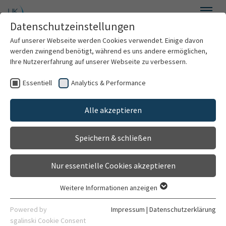
Zum Hauptinhalt springen
Datenschutzeinstellungen
Menü
Auf unserer Webseite werden Cookies verwendet. Einige davon
Spenden
werden zwingend benötigt, während es uns andere ermöglichen,
Ihre Nutzererfahrung auf unserer Webseite zu verbessern.
Essentiell
Analytics & Performance
Spendensuche
Alle akzeptieren
Projekte
Speichern & schließen
Spendenmöglichkeiten
Nur essentielle Cookies akzeptieren
Kontakt
Weitere Informationen anzeigen
Essentiell
Jetzt Spenden
Essentielle Cookies werden für grundlegende Funktionen der
Powered by
Impressum
|
Datenschutzerklärung
Webseite benötigt. Dadurch ist gewährleistet, dass die
sgalinski Cookie Consent