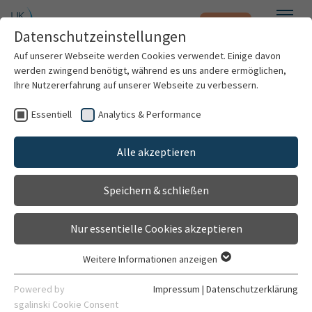
Notfall
Zum Hauptinhalt springen
Datenschutzeinstellungen
Menü
Auf unserer Webseite werden Cookies verwendet. Einige davon
werden zwingend benötigt, während es uns andere ermöglichen,
Suche
Ihre Nutzererfahrung auf unserer Webseite zu verbessern.
Essentiell
Analytics & Performance
Patienten & Besucher
Alle akzeptieren
Kliniken & Institute
Alle Ergebnisse (27)
Einrichtungen (1)
Personen (1)
Speichern & schließen
Forschung
Nur essentielle Cookies akzeptieren
27 Ergebnisse für den Suchbegriff
Karriere
'Denkinger'
gefunden
Weitere Informationen anzeigen
Essentiell
Organisation
Essentielle Cookies werden für grundlegende Funktionen der
Powered by
Impressum
|
Datenschutzerklärung
Webseite benötigt. Dadurch ist gewährleistet, dass die
sgalinski Cookie Consent