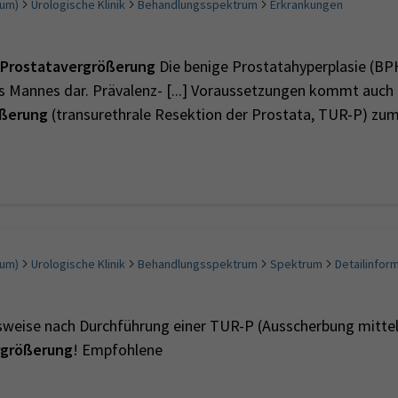
rum)
Urologische Klinik
Behandlungsspektrum
Erkrankungen
Prostatavergrößerung
Die benige Prostatahyperplasie (BP
 Mannes dar. Prävalenz- [...] Voraussetzungen kommt auch 
ößerung
(transurethrale Resektion der Prostata, TUR-P) zum 
rum)
Urologische Klinik
Behandlungsspektrum
Spektrum
Detailinfor
sweise nach Durchführung einer TUR-P (Ausscherbung mittels
rgrößerung
! Empfohlene