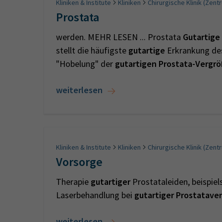
Kliniken & Institute
Kliniken
Chirurgische Klinik (Zent
Prostata
werden. MEHR LESEN ... Prostata
Gutartige
stellt die häufigste
gutartige
Erkrankung des
"Hobelung" der
gutartigen
Prostata-Vergr
weiterlesen
Kliniken & Institute
Kliniken
Chirurgische Klinik (Zent
Vorsorge
Therapie
gutartiger
Prostataleiden, beispiel
Laserbehandlung bei
gutartiger
Prostatave
weiterlesen