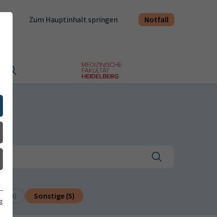
Notfall
Zum Hauptinhalt springen
t
e (0)
Sonstige (5)
g