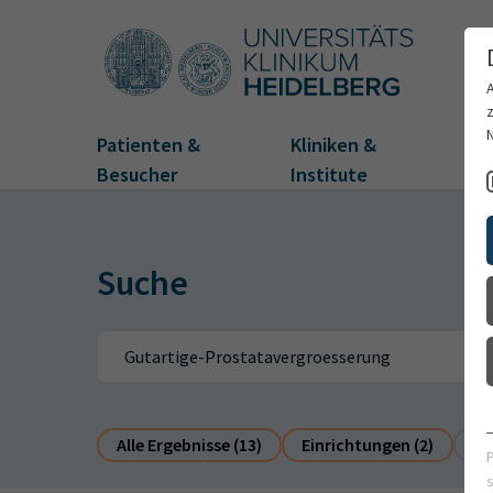
Patienten &
Kliniken &
Fo
Besucher
Institute
Suche
Alle Ergebnisse (13)
Einrichtungen (2)
Pe