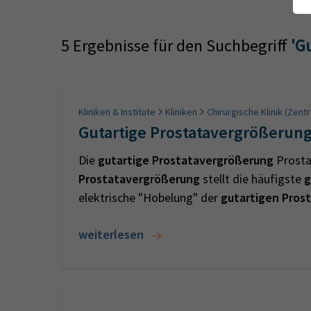
5 Ergebnisse für den Suchbegriff
'G
Kliniken & Institute
Kliniken
Chirurgische Klinik (Zent
Gutartige Prostatavergrößerun
Die
gutartige
Prostatavergrößerung
Prost
Prostatavergrößerung
stellt die häufigste
g
elektrische "Hobelung" der
gutartigen
Pros
weiterlesen