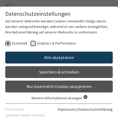
Zum Hauptinhalt springen
Datenschutzeinstellungen
Menü
Auf unserer Webseite werden Cookies verwendet. Einige davon
Allgemeine Innere Medizin, Psychosomatik und
werden zwingend benötigt, während es uns andere ermöglichen,
Psychotherapie
Ihre Nutzererfahrung auf unserer Webseite zu verbessern.
Essentiell
Analytics & Performance
Willkommen
Teilnahme an Studien/
Alle akzeptieren
Über uns
Probandenaufruf
Speichern & schließen
Für Patienten
Nur essentielle Cookies akzeptieren
Für Ärzte
Teilnehmer und Teilnehmerinnen für
Weitere Informationen anzeigen
Essentiell
klinische Studien gesucht
Behandlungsspektrum
Essentielle Cookies werden für grundlegende Funktionen der
Powered by
Impressum
|
Datenschutzerklärung
Webseite benötigt. Dadurch ist gewährleistet, dass die
sgalinski Cookie Consent