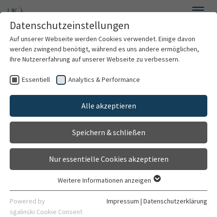
Zum Hauptinhalt springen
Datenschutzeinstellungen
Menü
Auf unserer Webseite werden Cookies verwendet. Einige davon
Orthopädie
werden zwingend benötigt, während es uns andere ermöglichen,
Ihre Nutzererfahrung auf unserer Webseite zu verbessern.
Essentiell
Analytics & Performance
Über uns
Sektionen &
Alle akzeptieren
Behandlungsspektrum
Fachbereiche
Speichern & schließen
Für Patienten
Klinik für Orthopädie
Nur essentielle Cookies akzeptieren
Für Ärzte
Weitere Informationen anzeigen
Essentiell
Forschung
Essentielle Cookies werden für grundlegende Funktionen der
Powered by
Impressum
|
Datenschutzerklärung
Webseite benötigt. Dadurch ist gewährleistet, dass die
sgalinski Cookie Consent