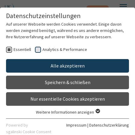
Notfall
Zum Hauptinhalt springen
Datenschutzeinstellungen
Menü
Auf unserer Webseite werden Cookies verwendet. Einige davon
werden zwingend benötigt, während es uns andere ermöglichen,
Ihre Nutzererfahrung auf unserer Webseite zu verbessern.
Vorstand
Essentiell
Analytics & Performance
Patienten & Besucher
Zentrum für Orthopädie, Unfallchirurgie
Alle akzeptieren
Kliniken & Institute
und Paraplegiologie
Speichern & schließen
Forschung
Nur essentielle Cookies akzeptieren
Karriere
Prof. Dr. med. Norbert
Weidner
Weitere Informationen anzeigen
Essentiell
Organisation
Essentielle Cookies werden für grundlegende Funktionen der
Zum Profil
Powered by
Impressum
|
Datenschutzerklärung
Webseite benötigt. Dadurch ist gewährleistet, dass die
sgalinski Cookie Consent