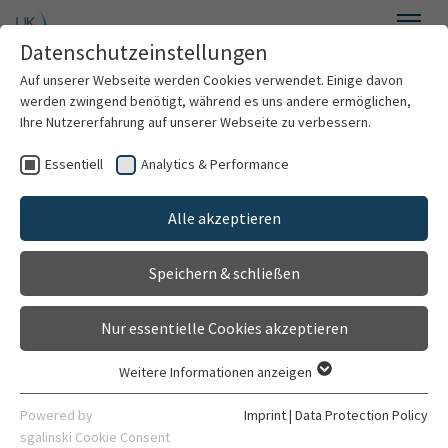
Skip to main content
Datenschutzeinstellungen
Menu
Auf unserer Webseite werden Cookies verwendet. Einige davon
werden zwingend benötigt, während es uns andere ermöglichen,
nCounter Core Facility
Ihre Nutzererfahrung auf unserer Webseite zu verbessern.
Research Facility
Essentiell
Analytics & Performance
Clinics & Institutes
Belongs to
Alle akzeptieren
Institute for Human Genetics
Organization
Speichern & schließen
General
Contact
Nur essentielle Cookies akzeptieren
Weitere Informationen anzeigen
Essentiell
Contact
Essentielle Cookies werden für grundlegende Funktionen der
Powered by
Imprint
|
Data Protection Policy
Webseite benötigt. Dadurch ist gewährleistet, dass die
sgalinski Cookie Consent