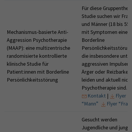
Für diese Gruppenthera
Studie suchen wir Frau
und Männer (18 bis 55J
Mechanismus-basierte Anti-
mit Symptomen einer
Aggression Psychotherapie
Borderline
(MAAP): eine multizentrische
Persönlichkeitsstörung
randomisierte kontrollierte
die insbesondere unter
klinische Studie für
aggressiven Impulsen,
Patient:innen mit Borderline
Ärger oder Reizbarkeit
Persönlichkeitsstörung
leiden und aktuell nicht
Psychotherapie sind.
Kontakt
|
Flyer
“Mann”
Flyer “Frau
Gesucht werden
Jugendliche und junge