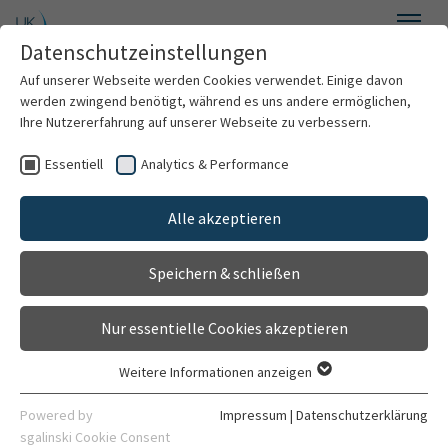
Zum Hauptinhalt springen
Datenschutzeinstellungen
Menü
Auf unserer Webseite werden Cookies verwendet. Einige davon
Klinik für Psychiatrie und Psychotherapie
werden zwingend benötigt, während es uns andere ermöglichen,
Ihre Nutzererfahrung auf unserer Webseite zu verbessern.
Essentiell
Analytics & Performance
Willkommen
Probandensuche
Alle akzeptieren
Über uns
Speichern & schließen
Für Patienten
Nur essentielle Cookies akzeptieren
Für Ärzte
Weitere Informationen anzeigen
Essentiell
Behandlungsspektrum
Essentielle Cookies werden für grundlegende Funktionen der
Powered by
Impressum
|
Datenschutzerklärung
Webseite benötigt. Dadurch ist gewährleistet, dass die
sgalinski Cookie Consent