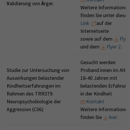
V
alidierung von
Ä
rger.
Weitere Informationen
finden Sie unter diese
Link
auf der
Internetseite
sowie auf dem
Flyer
und dem
Flyer 2
.
Gesucht werden
Studie zur Untersuchung von
Proband:innen im Alter
Auswirkungen belastender
18-40 Jahren mit
Kindheitserfahrungen im
belastenden Erfahrun
Rahmen des TRR379:
in der Kindheit
Neuropsychobiologie der
Kontakt
Aggression (C06)
Weitere Informationen
finden Sie
hier
.