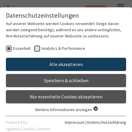
Notfall
Zum Hauptinhalt springen
Datenschutzeinstellungen
Menü
Auf unserer Webseite werden Cookies verwendet. Einige davon
werden zwingend benötigt, während es uns andere ermöglichen,
Ihre Nutzererfahrung auf unserer Webseite zu verbessern.
Formularauswahl
Essentiell
Analytics & Performance
Patienten & Besucher
Alle akzeptieren
Neue Mitarbeiter (Windows, Email, ISH, Internet)
Kliniken & Institute
Speichern & schließen
BISI (Materialanforderung)
Forschung
Nur essentielle Cookies akzeptieren
Accountlöschung (BISI, Ish, Windows mit Emai/INet)
Karriere
Weitere Informationen anzeigen
Essentiell
Organisation
Essentielle Cookies werden für grundlegende Funktionen der
Powered by
Impressum
|
Datenschutzerklärung
Webseite benötigt. Dadurch ist gewährleistet, dass die
sgalinski Cookie Consent