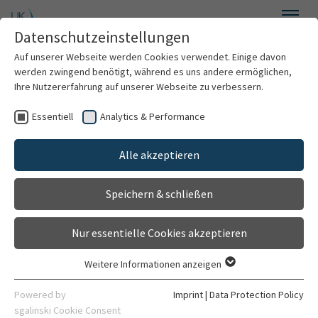
Skip to main content
Datenschutzeinstellungen
Menu
Auf unserer Webseite werden Cookies verwendet. Einige davon
werden zwingend benötigt, während es uns andere ermöglichen,
Outpatient department for
Ihre Nutzererfahrung auf unserer Webseite zu verbessern.
epilepsy
Essentiell
Analytics & Performance
Clinics & Institutes
Walk-in clinic
Alle akzeptieren
Belongs to
Organization
Department of Neurology
Speichern & schließen
Contact
General
Director
Nur essentielle Cookies akzeptieren
Weitere Informationen anzeigen
Essentiell
Essentielle Cookies werden für grundlegende Funktionen der
Powered by
Imprint
|
Data Protection Policy
Webseite benötigt. Dadurch ist gewährleistet, dass die
sgalinski Cookie Consent