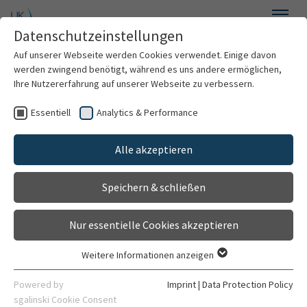
Skip to main content
Datenschutzeinstellungen
Menu
Auf unserer Webseite werden Cookies verwendet. Einige davon
Department of Radiation Oncology
werden zwingend benötigt, während es uns andere ermöglichen,
Ihre Nutzererfahrung auf unserer Webseite zu verbessern.
Essentiell
Analytics & Performance
Research
Alle akzeptieren
Teaching
Speichern & schließen
Nur essentielle Cookies akzeptieren
Weitere Informationen anzeigen
Essentiell
Essentielle Cookies werden für grundlegende Funktionen der
Powered by
Imprint
|
Data Protection Policy
Webseite benötigt. Dadurch ist gewährleistet, dass die
sgalinski Cookie Consent