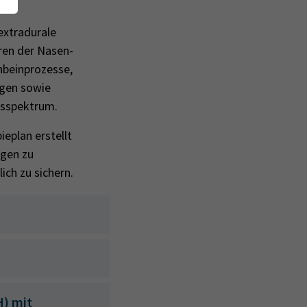
extradurale
ren der Nasen-
nbeinprozesse,
ngen sowie
gsspektrum.
ieplan erstellt
ngen zu
ch zu sichern.
) mit