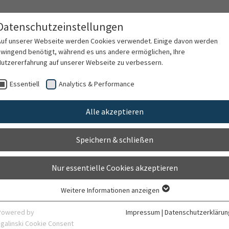
Datenschutzeinstellungen
Auf unserer Webseite werden Cookies verwendet. Einige davon werden
zwingend benötigt, während es uns andere ermöglichen, Ihre
Nutzererfahrung auf unserer Webseite zu verbessern.
heitsbilder
Essentiell
Analytics & Performance
Alle akzeptieren
iszentrum Krankheitsbilder
Speichern & schließen
 eine hochkomplexe anatomische Region, in der Gehirn, Sinne
e Strukturen von Gesicht, Nasennebenhöhlen und Ohr auf 
Nur essentielle Cookies akzeptieren
rankungen in diesem Bereich sind vielfältig und reichen von
ber entzündliche Veränderungen bis hin zu Verletzungen od
Weitere Informationen anzeigen
Essentiell
Behandlung erfordert höchste chirurgische Präzision, moder
Essentielle Cookies werden für grundlegende Funktionen der Webseite
Powered by
Impressum
|
Datenschutzerklärun
beit von MKG, Neurochirurgie, HNO und Radioonkologie.
benötigt. Dadurch ist gewährleistet, dass die Webseite einwandfrei
sgalinski Cookie Consent