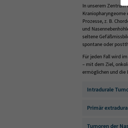
In unserem Zentrum 
Kraniopharyngeome o
Prozesse, z. B. Cho
und Nasennebenhöhlen
seltene Gefäßmissbil
spontane oder postt
Für jeden Fall wird im
– mit dem Ziel, onko
ermöglichen und die 
Intradurale Tumo
Primär extradura
Tumoren der Na