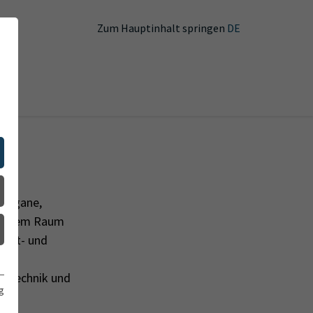
DE
Zum Hauptinhalt springen
sorgane,
engstem Raum
 gut- und
er
ne Technik und
g