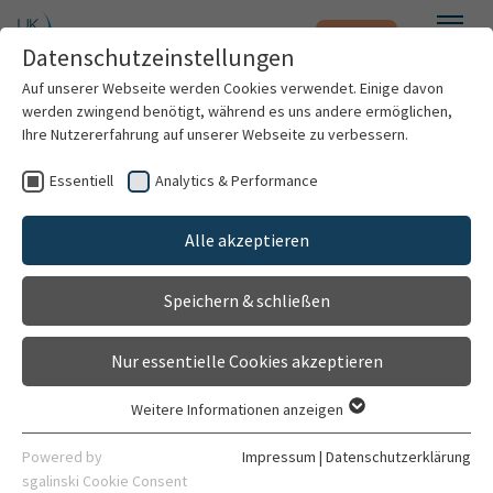
Notfall
Zum Hauptinhalt springen
Datenschutzeinstellungen
Menü
Auf unserer Webseite werden Cookies verwendet. Einige davon
werden zwingend benötigt, während es uns andere ermöglichen,
Ihre Nutzererfahrung auf unserer Webseite zu verbessern.
Essentiell
Analytics & Performance
Patienten & Besucher
Alle akzeptieren
Kliniken & Institute
Speichern & schließen
Forschung
Nur essentielle Cookies akzeptieren
Karriere
Weitere Informationen anzeigen
Essentiell
Radiologische Klinik
Organisation
Essentielle Cookies werden für grundlegende Funktionen der
Powered by
Impressum
|
Datenschutzerklärung
Webseite benötigt. Dadurch ist gewährleistet, dass die
sgalinski Cookie Consent