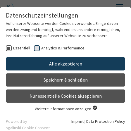
Skip to main content
Datenschutzeinstellungen
Menu
Auf unserer Webseite werden Cookies verwendet. Einige davon
werden zwingend benötigt, während es uns andere ermöglichen,
Ihre Nutzererfahrung auf unserer Webseite zu verbessern.
Essentiell
Analytics & Performance
Clinics & Institutes
Alle akzeptieren
Organization
Speichern & schließen
Contact
Nur essentielle Cookies akzeptieren
Weitere Informationen anzeigen
Essentiell
Essentielle Cookies werden für grundlegende Funktionen der
Powered by
Imprint
|
Data Protection Policy
Directions & Parking
Webseite benötigt. Dadurch ist gewährleistet, dass die
DE
EN
sgalinski Cookie Consent