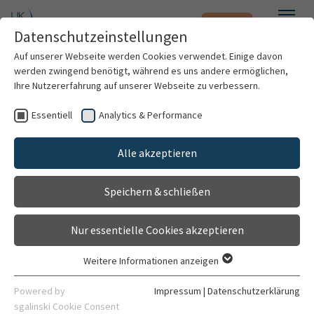
Notfall
Zum Hauptinhalt springen
Datenschutzeinstellungen
Menü
Auf unserer Webseite werden Cookies verwendet. Einige davon
werden zwingend benötigt, während es uns andere ermöglichen,
Ihre Nutzererfahrung auf unserer Webseite zu verbessern.
Jahresberichte
Essentiell
Analytics & Performance
Patienten & Besucher
Universitätsklinikum Heidelberg
Alle akzeptieren
Kliniken & Institute
Speichern & schließen
Forschung
Nur essentielle Cookies akzeptieren
Karriere
Weitere Informationen anzeigen
Essentiell
Organisation
Essentielle Cookies werden für grundlegende Funktionen der
Powered by
Impressum
|
Datenschutzerklärung
Webseite benötigt. Dadurch ist gewährleistet, dass die
sgalinski Cookie Consent