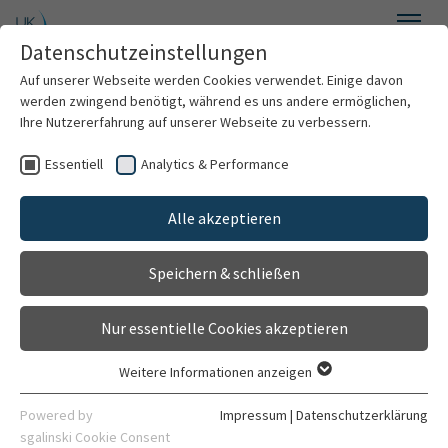
Zum Hauptinhalt springen
Datenschutzeinstellungen
Menü
Auf unserer Webseite werden Cookies verwendet. Einige davon
Kinderkardiologie und Angeborene Herzfehler
werden zwingend benötigt, während es uns andere ermöglichen,
Ihre Nutzererfahrung auf unserer Webseite zu verbessern.
Essentiell
Analytics & Performance
Willkommen
Alle akzeptieren
Über uns
Speichern & schließen
Für Patienten
Nur essentielle Cookies akzeptieren
Für Ärzte
Weitere Informationen anzeigen
Essentiell
Behandlungsspektrum
Essentielle Cookies werden für grundlegende Funktionen der
Powered by
Impressum
|
Datenschutzerklärung
Webseite benötigt. Dadurch ist gewährleistet, dass die
sgalinski Cookie Consent