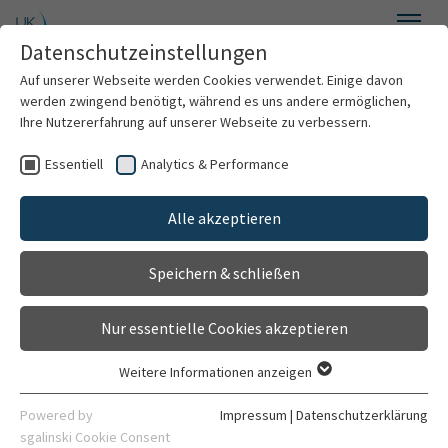
Zum Hauptinhalt springen
Datenschutzeinstellungen
Menü
Auf unserer Webseite werden Cookies verwendet. Einige davon
EULAT Eradicate GBC
werden zwingend benötigt, während es uns andere ermöglichen,
Ihre Nutzererfahrung auf unserer Webseite zu verbessern.
Essentiell
Analytics & Performance
Home
Alle akzeptieren
¡Participa!
Speichern & schließen
Work Packages
Nur essentielle Cookies akzeptieren
Study Partners
Weitere Informationen anzeigen
Essentiell
News and Events
Essentielle Cookies werden für grundlegende Funktionen der
Powered by
Impressum
|
Datenschutzerklärung
Webseite benötigt. Dadurch ist gewährleistet, dass die
sgalinski Cookie Consent