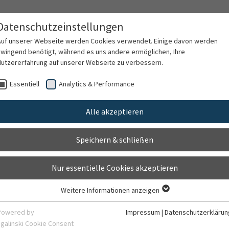
ntion und Psychotherapie
Datenschutzeinstellungen
e Medizin, Prävention und Familiengesundheit
Auf unserer Webseite werden Cookies verwendet. Einige davon werden
zwingend benötigt, während es uns andere ermöglichen, Ihre
Nutzererfahrung auf unserer Webseite zu verbessern.
rapie & Beratung
Forschung
Lehre
Fo
Essentiell
Analytics & Performance
Alle akzeptieren
Heidelberger Nachsorgeprogr
Speichern & schließen
(HEINS)
Nur essentielle Cookies akzeptieren
Ansprechpartner:
PD Dr. Markus Moessner (markus.m
Weitere Informationen anzeigen
Essentiell
Projektzeitraum:
2014-2018
Essentielle Cookies werden für grundlegende Funktionen der Webseite
Powered by
Impressum
|
Datenschutzerklärun
benötigt. Dadurch ist gewährleistet, dass die Webseite einwandfrei
sgalinski Cookie Consent