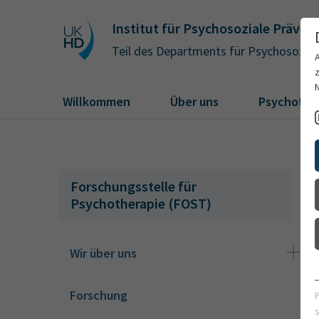
Institut für Psychosoziale Präve
Teil des Departments für Psychosozial
Willkommen
Über uns
Psychothe
Forschungsstelle für
Psychotherapie (FOST)
Wir über uns
Forschung